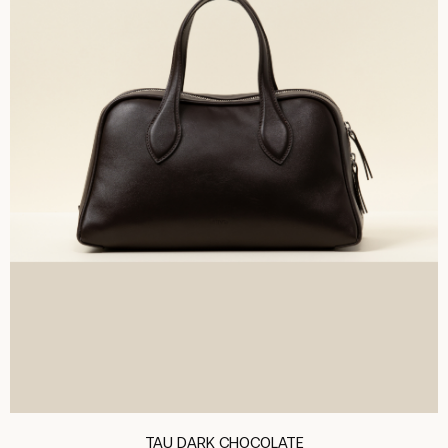
Подписаться
При нажатии на кнопку вы соглашаетесь
с
политикой конфиденциальности
Контакты
Telegram
Доставка
Pinterest
Возврат
Гарантия
ПЕРСОНАЛЬНЫЕ ДАННЫЕ
ПУБЛИЧНАЯ ОФЕРТА
© RHIVЪ, 2025
DESIGN BY NAAU
TAU DARK CHOCOLATЕ