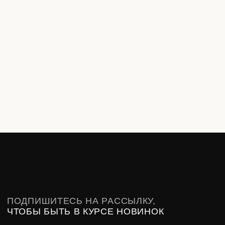
ПОДПИШИТЕСЬ НА РАССЫЛКУ,
ЧТОБЫ БЫТЬ В КУРСЕ НОВИНОК
Подписаться
При нажатии на кнопку вы соглашаетесь
с
политикой конфиденциальности
Контакты
Telegram
Доставка
Pinterest
Возврат
Гарантия
ПЕРСОНАЛЬНЫЕ ДАННЫЕ
ПУБЛИЧНАЯ ОФЕРТА