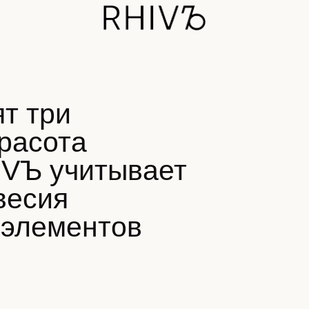
три
сота
Ъ учитывает
сия
лементов