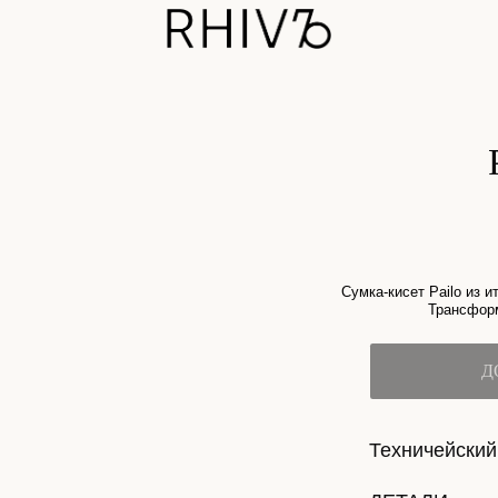
PAILO
SK
19200
Сумка-кисет Pailo из итальянской овечь
Трансформируется в crossb
ДОБАВИТЬ В К
Техничейский таб
ДЕТАЛИ
УХОД