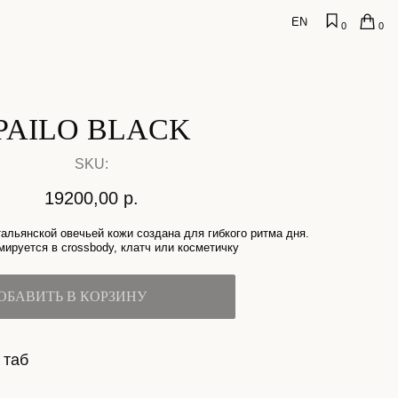
EN
0
0
 BLACK
U:
,00
р.
ей кожи создана для гибкого ритма дня.
ody, клатч или косметичку
ОРЗИНУ