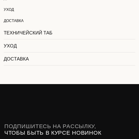
УХОД
ПОДПИШИТЕСЬ НА РАССЫЛКУ,
ЧТОБЫ БЫТЬ В КУРСЕ НОВИНОК
ДОСТАВКА
ТЕХНИЧЕЙСКИЙ ТАБ
УХОД
Подписаться
При нажатии на кнопку вы соглашаетесь
с
политикой конфиденциальности
ДОСТАВКА
Контакты
Telegram
Доставка
Pinterest
Возврат
Гарантия
ПЕРСОНАЛЬНЫЕ ДАННЫЕ
ПУБЛИЧНАЯ ОФЕРТА