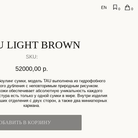
EN
0
0
HT BROWN
U:
,00
р.
одель TAU выполнена из гидрофобного
неповторимым природным рисунком.
т абсолютную уникальность каждого
о у одной сумки в мире. Внутри изделия
двух сторон, а также два миниатюрных
ана.
ОРЗИНУ