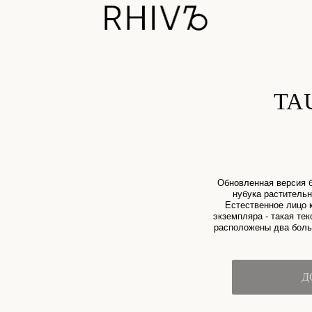
TAU LIG
SK
52000
Обновленная версия боулинг сумки, м
нубука растительного дубления с 
Естественное лицо кожи обеспечивае
экземпляра - такая текстура есть тольк
расположены два больших отделения с 
карм
ДОБАВИТЬ В К
Техничейский таб