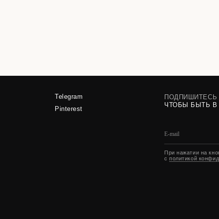
Telegram
ПОДПИШИТЕСЬ НА РАССЫЛКУ,
ЧТОБЫ БЫТЬ В КУРСЕ НОВИН
Pinterest
При нажатии на кнопку вы соглашаете
с
политикой конфиденциальности
ПУБЛИЧНАЯ ОФЕРТА