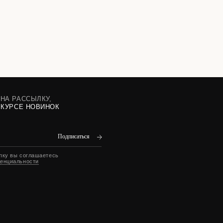
ОК
Подписаться
сь
DESIGN BY NAAU